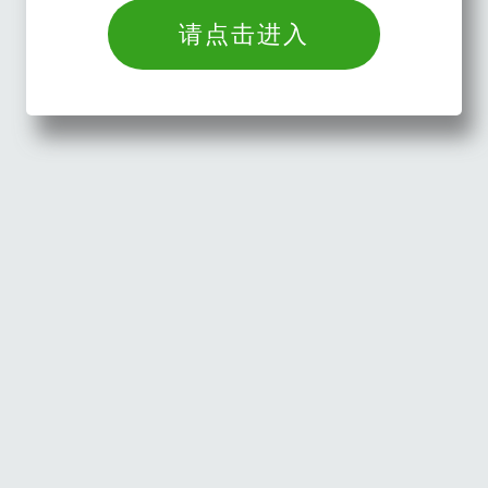
请点击进入